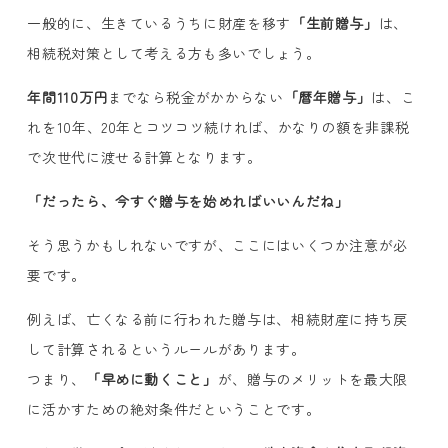
一般的に、生きているうちに財産を移す
「生前贈与」
は、
相続税対策として考える方も多いでしょう。
年間110万円
までなら税金がかからない
「暦年贈与」
は、こ
れを10年、20年とコツコツ続ければ、かなりの額を非課税
で次世代に渡せる計算となります。
「だったら、今すぐ贈与を始めればいいんだね」
そう思うかもしれないですが、ここにはいくつか注意が必
要です。
例えば、亡くなる前に行われた贈与は、相続財産に持ち戻
して計算されるというルールがあります。
つまり、
「早めに動くこと」
が、贈与のメリットを最大限
に活かすための絶対条件だということです。