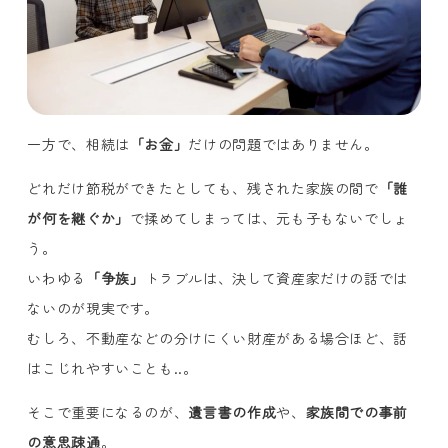
一方で、相続は
「お金」
だけの問題ではありません。
どれだけ節税ができたとしても、残された家族の間で
「誰
が何を継ぐか」
で揉めてしまっては、元も子もないでしょ
う。
いわゆる
「争族」
トラブルは、決して資産家だけの話では
ないのが現実です。
むしろ、不動産などの分けにくい財産がある場合ほど、話
はこじれやすいことも..。
そこで重要になるのが、
遺言書の作成
や、
家族間での事前
の意思疎通
。